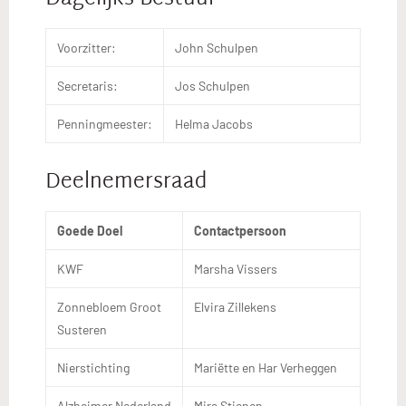
Dagelijks Bestuur
Voorzitter:
John Schulpen
Secretaris:
Jos Schulpen
Penningmeester:
Helma Jacobs
Deelnemersraad
Goede Doel
Contactpersoon
KWF
Marsha Vissers
Zonnebloem Groot
Elvira Zillekens
Susteren
Nierstichting
Mariëtte en Har Verheggen
Alzheimer Nederland
Mira Stienen